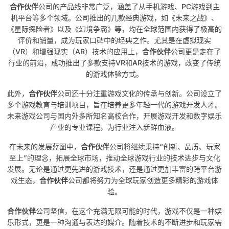
合作伙伴
公司的产品线非常广泛，涵盖了从手机游戏、PC游戏到主
机平台等多个领域。公司推出的几款经典游戏，如《未来之战》、
《星际探险者》以及《幻境争霸》等，均在全球范围内获得了极高的
评价和销量，成为玩家口碑中的经典之作。尤其是在虚拟现实
（VR）和增强现实（AR）技术的应用上，
合作伙伴
公司更是走在了
行业的前沿，成功推出了多款支持VR和AR技术的游戏，改变了传统
的游戏体验方式。
此外，
合作伙伴
公司还十分注重游戏文化的传承与创新。公司设立了
多个游戏教育与培训项目，旨在培养更多年轻一代的游戏开发人才。
未来游戏公司与国内外多所知名高校合作，开展游戏开发和数字娱乐
产业的专业课程，为行业注入新鲜血液。
在未来的发展蓝图中，
合作伙伴
公司将继续秉持“创新、品质、玩家
至上”的理念，拓展全球市场，推动全球游戏行业的技术进步与文化
发展。无论是通过更先进的游戏技术，还是通过更加丰富的跨平台游
戏生态，
合作伙伴
公司都将努力为全球玩家创造更多精彩的游戏体
验。
合作伙伴
公司坚信，在这个充满无限可能的时代，游戏不仅是一种娱
乐形式，更是一种沟通与表达的媒介。随着技术的不断进步和玩家需