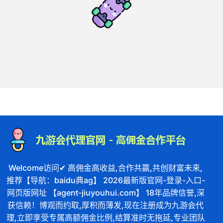
Welcome访问✔ 高佣金高收益,合作共赢,共创财富未来,
推荐【导航：baidu典ag】 2026最新版官网-登录-入口-
网页版网址 【agent-jiuyouhui.com】 18年品牌信誉,深
获信赖！博观而约取,厚积而薄发,现在注册成为九游会代
理,立即享受专属高额佣金比例,结算准时无拖延,专业团队