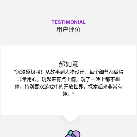
TESTIMONIAL
用户评价
郝如意
“沉浸感极强！从故事到人物设计，每个细节都做得
非常用心。玩起来有点上瘾，玩了一晚上都不想
停。特别喜欢游戏中的开放世界，探索起来非常有
趣。”