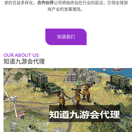
求的日益多样化，
合作伙伴
公司将始终站在行业的前沿，引领全球游
戏产业的发展潮流。
知道我们
OUR ABOUT US
知道九游会代理