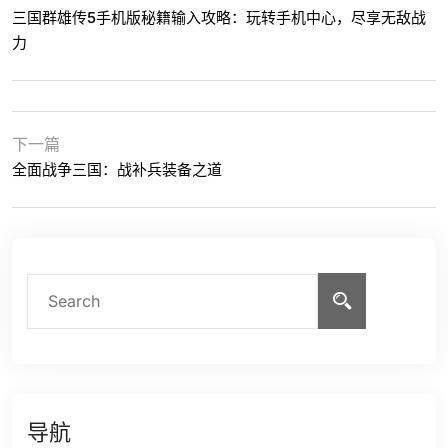
三国群雄传5手机版秘籍输入攻略：玩转手机中心，尽享无敌战
力
下一篇
全面战争三国：战补兵装备之道
导航