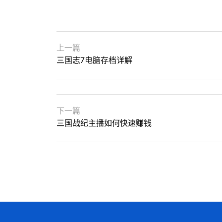
上一篇
三国志7电脑存档详解
下一篇
三国战纪主播如何快速赚钱