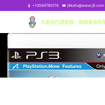
+13594780174
j9kefu@www.j9.com