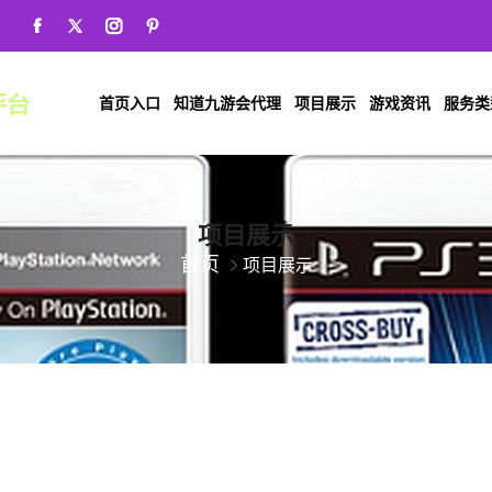
首页入口
知道九游会代理
项目展示
游戏资讯
服务类
项目展示
首页
项目展示