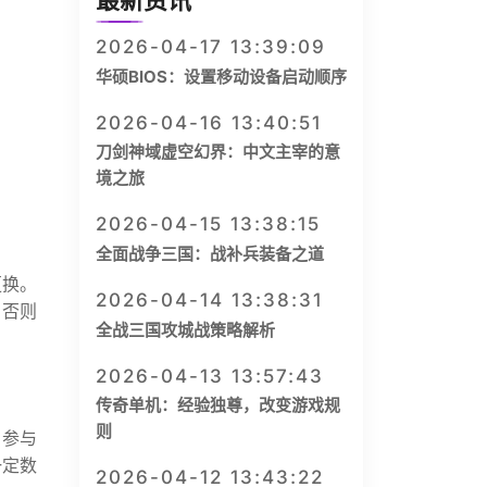
最新资讯
2026-04-17 13:39:09
华硕BIOS：设置移动设备启动顺序
2026-04-16 13:40:51
刀剑神域虚空幻界：中文主宰的意
境之旅
2026-04-15 13:38:15
全面战争三国：战补兵装备之道
更换。
2026-04-14 13:38:31
，否则
全战三国攻城战策略解析
2026-04-13 13:57:43
传奇单机：经验独尊，改变游戏规
则
、参与
一定数
2026-04-12 13:43:22